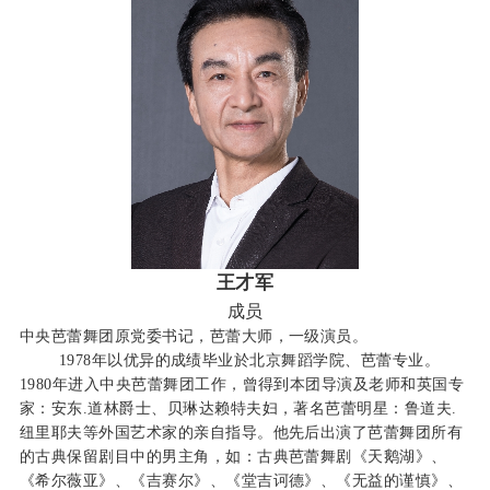
王才军
成员
中央芭蕾舞团原党委书记，芭蕾大师，一级演员。
1978年以优异的成绩毕业於北京舞蹈学院、芭蕾专业。
1980年进入中央芭蕾舞团工作，曾得到本团导演及老师和英国专
家：安东.道林爵士、贝琳达赖特夫妇，著名芭蕾明星：鲁道夫.
纽里耶夫等外国艺术家的亲自指导。他先后出演了芭蕾舞团所有
的古典保留剧目中的男主角，如：古典芭蕾舞剧《天鹅湖》、
《希尔薇亚》、《吉赛尔》、《堂吉诃德》、《无益的谨慎》、