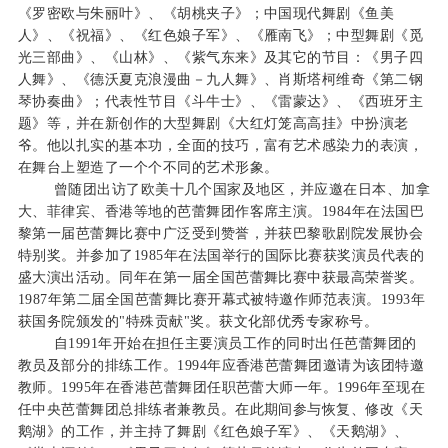
《罗密欧与朱丽叶》、《胡桃夹子》；中国现代舞剧《鱼美
人》、《祝福》、《红色娘子军》、《雁南飞》；中型舞剧《觅
光三部曲》、《山林》、《紫气东来》及其它的节目：《男子四
人舞》、《德沃夏克浪漫曲－九人舞》、肖斯塔柯维奇《第二钢
琴协奏曲》；代表性节目《斗牛士》、《雷蒙达》、《西班牙主
题》等，并在新创作的大型舞剧《大红灯笼高高挂》中扮演老
爷。他以扎实的基本功，全面的技巧，富有艺术感染力的表演，
在舞台上塑造了一个个不同的艺术形象。
曾随团出访了欧美十几个国家及地区，并应邀在日本、加拿
大、菲律宾、香港等地的芭蕾舞团作客席主演。1984年在法国巴
黎第一届芭蕾舞比赛中广泛受到赞誉，并获巴黎歌剧院发展协会
特别奖。并参加了1985年在法国举行的国际比赛获奖演员代表的
盛大演出活动。同年在第一届全国芭蕾舞比赛中获最高荣誉奖。
1987年第二届全国芭蕾舞比赛开幕式被特邀作师范表演。1993年
获国务院颁发的"特殊贡献"奖。获文化部优秀专家称号。
自1991年开始在担任主要演员工作的同时出任芭蕾舞团的
教员及部分的排练工作。1994年应香港芭蕾舞团邀请为该团特邀
教师。1995年在香港芭蕾舞团任职芭蕾大师一年。1996年至现在
任中央芭蕾舞团总排练者兼教员。在此期间参与恢复、修改《天
鹅湖》的工作，并主持了舞剧《红色娘子军》、《天鹅湖》、